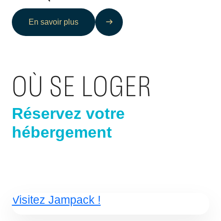
En savoir plus
OÙ SE LOGER
Réservez votre
hébergement
Visitez Jampack !
Forfaits hôtels + billets